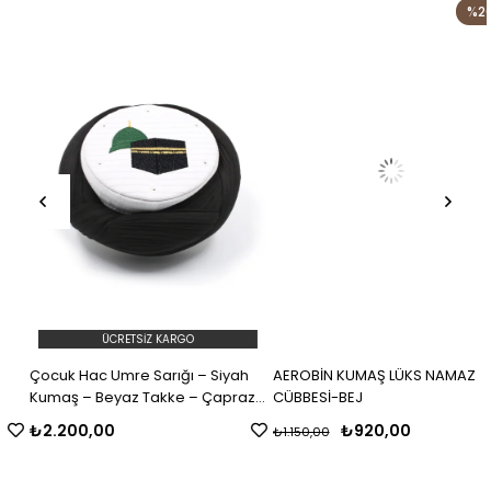
%20
ÜCRETSIZ KARGO
Çocuk Hac Umre Sarığı – Siyah
AEROBİN KUMAŞ LÜKS NAMAZ
Kumaş – Beyaz Takke – Çapraz
CÜBBESİ-BEJ
Sarım – Mekke-Medine – 7 Metre
₺2.200,00
₺920,00
₺1.150,00