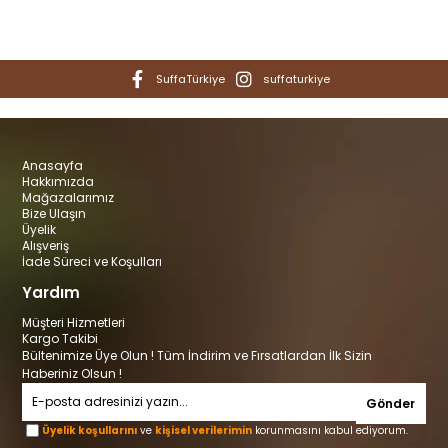
SuffaTürkiye
suffaturkiye
Anasayfa
Hakkımızda
Mağazalarımız
Bize Ulaşın
Üyelik
Alışveriş
İade Süreci ve Koşulları
Yardım
Müşteri Hizmetleri
Kargo Takibi
Bültenimize Üye Olun ! Tüm İndirim ve Fırsatlardan İlk Sizin
Haberiniz Olsun !
Gönder
Üyelik koşullarını
ve
kişisel verilerimin
korunmasını kabul ediyorum.