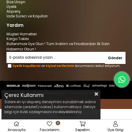
Bize Ulaşın
Üyelik
Alışveriş
İade Süreci ve Koşulları
Yardım
Müşteri Hizmetleri
Kargo Takibi
Bültenimize Üye Olun ! Tüm İndirim ve Fırsatlardan İlk Sizin
Haberiniz Olsun !
Gönder
Üyelik koşullarını
ve
kişisel verilerimin
korunmasını kabul ediyorum.
© 2019
suffahac.com
- Tüm Hakları Saklıdır.
Çerez Kullanımı
Sizlere en iyi alışveriş deneyimini sunabilmek adına
Designed by Kerem Can Ünal
sitemizde çerezler(cookies) kullanmaktayız. Detaylı
bilgi için Kvkk sözleşmesini inceleyebilirsiniz.
0
Anasayfa
Favorilerim
Sepetim
Üye Girişi