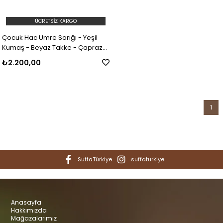
ÜCRETSIZ KARGO
Çocuk Hac Umre Sarığı - Yeşil
Kumaş - Beyaz Takke - Çapraz
Sarım - Mekke-Medine - 7 metre
₺2.200,00
1
SuffaTürkiye
suffaturkiye
Anasayfa
Hakkımızda
Mağazalarımız