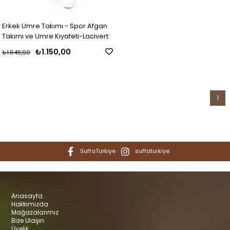
Erkek Umre Takımı - Spor Afgan
Takımı ve Umre Kıyafeti-Lacivert
₺1.150,00
₺1.649,00
1
SuffaTürkiye
suffaturkiye
Anasayfa
Hakkımızda
Mağazalarımız
Bize Ulaşın
Üyelik