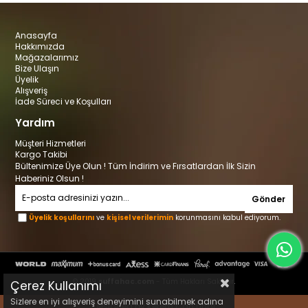
Anasayfa
Hakkımızda
Mağazalarımız
Bize Ulaşın
Üyelik
Alışveriş
İade Süreci ve Koşulları
Yardım
Müşteri Hizmetleri
Kargo Takibi
Bültenimize Üye Olun ! Tüm İndirim ve Fırsatlardan İlk Sizin
Haberiniz Olsun !
Gönder
Üyelik koşullarını
ve
kişisel verilerimin
korunmasını kabul ediyorum.
© 2019
suffahac.com
- Tüm Hakları Saklıdır.
Çerez Kullanımı
Sizlere en iyi alışveriş deneyimini sunabilmek adına
Designed by Kerem Can Ünal