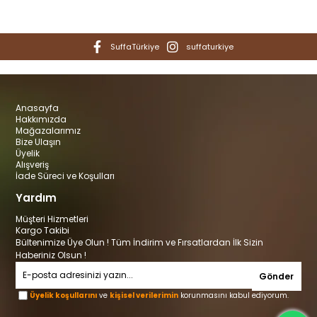
SuffaTürkiye
suffaturkiye
Anasayfa
Hakkımızda
Mağazalarımız
Bize Ulaşın
Üyelik
Alışveriş
İade Süreci ve Koşulları
Yardım
Müşteri Hizmetleri
Kargo Takibi
Bültenimize Üye Olun ! Tüm İndirim ve Fırsatlardan İlk Sizin
Haberiniz Olsun !
Gönder
Üyelik koşullarını
ve
kişisel verilerimin
korunmasını kabul ediyorum.