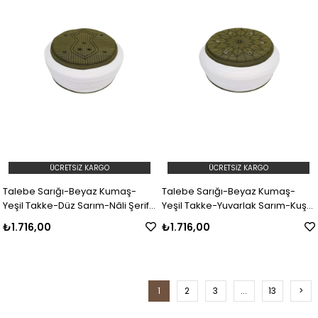
ÜCRETSIZ KARGO
ÜCRETSIZ KARGO
Talebe Sarığı-Beyaz Kumaş-
Talebe Sarığı-Beyaz Kumaş-
Yeşil Takke-Düz Sarım-Nâli Şerif-
Yeşil Takke-Yuvarlak Sarım-Kuş
5 metre
Gözlü-5 metre
₺1.716,00
₺1.716,00
1
2
3
...
13
>