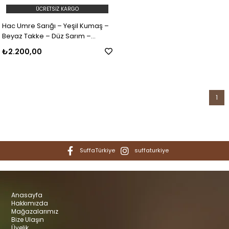
ÜCRETSIZ KARGO
Hac Umre Sarığı – Yeşil Kumaş –
Beyaz Takke – Düz Sarım –
Mekke-Medine – 7 Metre
₺2.200,00
1
SuffaTürkiye
suffaturkiye
Anasayfa
Hakkımızda
Mağazalarımız
Bize Ulaşın
Üyelik