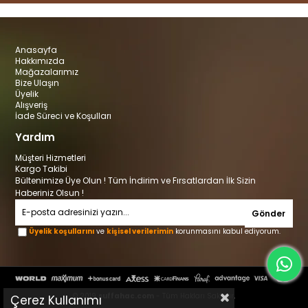
Anasayfa
Hakkımızda
Mağazalarımız
Bize Ulaşın
Üyelik
Alışveriş
İade Süreci ve Koşulları
Yardım
Müşteri Hizmetleri
Kargo Takibi
Bültenimize Üye Olun ! Tüm İndirim ve Fırsatlardan İlk Sizin
Haberiniz Olsun !
Gönder
Üyelik koşullarını
ve
kişisel verilerimin
korunmasını kabul ediyorum.
© 2019
suffahac.com
- Tüm Hakları Saklıdır.
Çerez Kullanımı