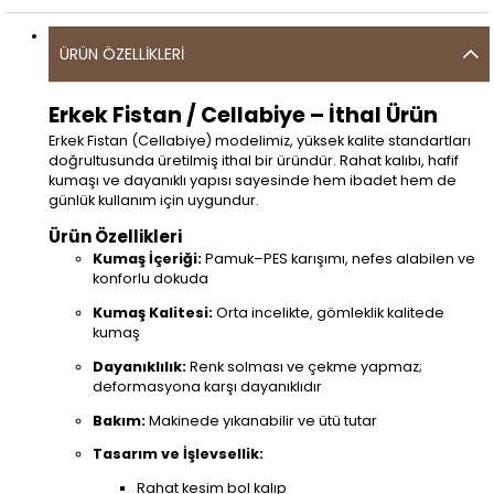
ÜRÜN ÖZELLIKLERI
Erkek Fistan / Cellabiye – İthal Ürün
Erkek Fistan (Cellabiye) modelimiz, yüksek kalite standartları
doğrultusunda üretilmiş ithal bir üründür. Rahat kalıbı, hafif
kumaşı ve dayanıklı yapısı sayesinde hem ibadet hem de
günlük kullanım için uygundur.
Ürün Özellikleri
Kumaş İçeriği:
Pamuk–PES karışımı, nefes alabilen ve
konforlu dokuda
Kumaş Kalitesi:
Orta incelikte, gömleklik kalitede
kumaş
Dayanıklılık:
Renk solması ve çekme yapmaz;
deformasyona karşı dayanıklıdır
Bakım:
Makinede yıkanabilir ve ütü tutar
Tasarım ve İşlevsellik:
Rahat kesim bol kalıp