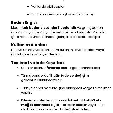
Yanlarda gizli cepler
Pantolona erişim sağlayan flato detayı
Beden Bilgisi
Model
tek beden / standart bedendir
ve geniş beden
aralığına uyum sağlayacak şekilde tasarlanmıştır. Vücuda
göre rahat oturan, standart genişlikte bir kalıba sahiptir.
Kullanım Alanları
Hac ve Umre ziyaretleri, cami kullanımı, evde ibadet veya
günlük rahat giyim için idealdir.
Teslimat ve İade Koşulları
Ürünler adınıza
faturalı
olarak gönderilmektedir.
Tüm siparişlerde
15 gün iade ve değişim
garantisi
sunulmaktadır.
Türkiye geneli ve yurtdışına anlaşmalı kargo ile teslimat
yapılır.
Dileyen müşterilerimiz ürünü
İstanbul Fatih’teki
mağazalarımızda
görerek satın alabilir veya satın
aldıkları ürünü mağazada değiştirebilirler.