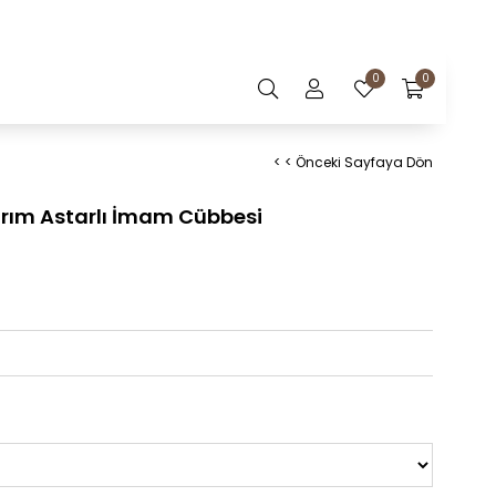
0
0
< < Önceki Sayfaya Dön
Yarım Astarlı İmam Cübbesi