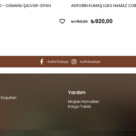
I - OSMANLI ŞALVAR-SİYAH
AEROBİN KUMAŞ LÜKS NAMAZ CÜB
₺920,00
₺1.150,00
SuffaTürkiye
suffaturkiye
Yardım
 Koşulları
Müşteri Hizmetleri
Kargo Takibi