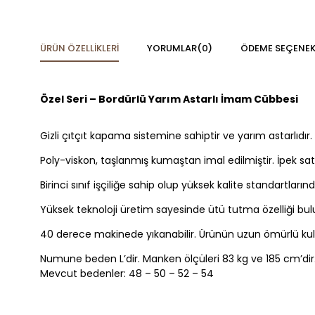
ÜRÜN ÖZELLIKLERI
YORUMLAR
(0)
ÖDEME SEÇENEK
Özel Seri – Bordürlü Yarım Astarlı İmam Cübbesi
Gizli çıtçıt kapama sistemine sahiptir ve yarım astarlıdır.
Poly-viskon, taşlanmış kumaştan imal edilmiştir. İpek sa
Birinci sınıf işçiliğe sahip olup yüksek kalite standartlarınd
Yüksek teknoloji üretim sayesinde ütü tutma özelliği bulu
40 derece makinede yıkanabilir. Ürünün uzun ömürlü kulla
Numune beden L’dir. Manken ölçüleri 83 kg ve 185 cm’dir
Mevcut bedenler: 48 – 50 – 52 – 54