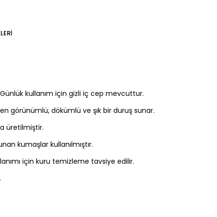
LERI
 Günlük kullanım için gizli iç cep mevcuttur.
ten görünümlü, dökümlü ve şık bir duruş sunar.
a üretilmiştir.
nan kumaşlar kullanılmıştır.
nımı için kuru temizleme tavsiye edilir.
.