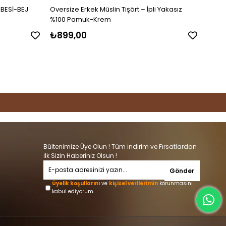
BESİ-BEJ
Oversize Erkek Müslin Tişört – İpli Yakasız
Oversi
%100 Pamuk-Krem
%100
₺899,00
₺89
Bültenimize Üye Olun ! Tüm İndirim ve Fırsatlardan
İlk Sizin Haberiniz Olsun !
Gönder
Üyelik koşullarını
ve
kişisel verilerimin
korunmasını
kabul ediyorum.