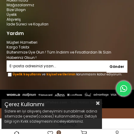
Hakkımızda
Mağazalarımız
Bize Ulaşın
Üyelik
Alışveriş
İade Süreci ve Koşulları
Yardım
Müşteri Hizmetleri
Kargo Takibi
Bültenimize Üye Olun ! Tüm İndirim ve Fırsatlardan İlk Sizin
Haberiniz Olsun !
Gönder
Üyelik koşullarını
ve
kişisel verilerimin
korunmasını kabul ediyorum.
© 2019
suffahac.com
- Tüm Hakları Saklıdır.
Çerez Kullanımı
Sizlere en iyi alışveriş deneyimini sunabilmek adına
Designed by Kerem Can Ünal
sitemizde çerezler(cookies) kullanmaktayız. Detaylı
bilgi için Kvkk sözleşmesini inceleyebilirsiniz.
0