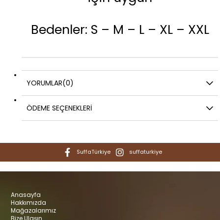
Bedenler: S – M – L – XL – XXL
YORUMLAR
(0)
ÖDEME SEÇENEKLERI
SuffaTürkiye
suffaturkiye
Anasayfa
Hakkımızda
Mağazalarımız
Bize Ulaşın