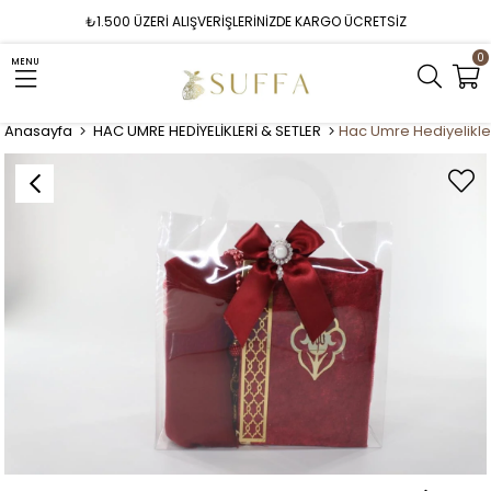
₺1.500 ÜZERİ ALIŞVERİŞLERİNİZDE KARGO ÜCRETSİZ
0
MENU
Anasayfa
HAC UMRE HEDİYELİKLERİ & SETLER
Hac Umre Hediyelikler