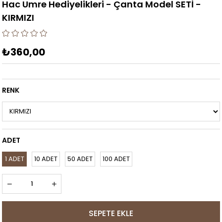
Hac Umre Hediyelikleri - Çanta Model SETİ -
KIRMIZI
₺360,00
RENK
ADET
1 ADET
10 ADET
50 ADET
100 ADET