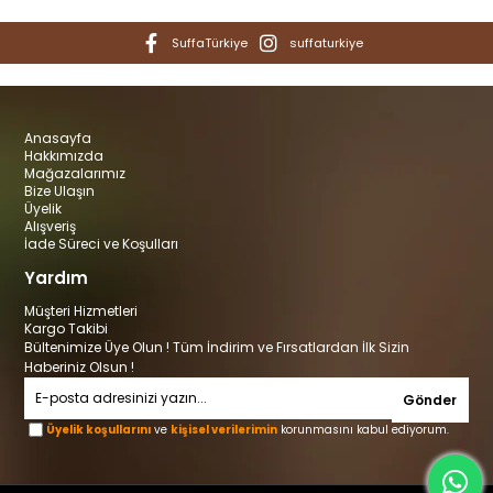
SuffaTürkiye
suffaturkiye
Anasayfa
Hakkımızda
Mağazalarımız
Bize Ulaşın
Üyelik
Alışveriş
İade Süreci ve Koşulları
Yardım
Müşteri Hizmetleri
Kargo Takibi
Bültenimize Üye Olun ! Tüm İndirim ve Fırsatlardan İlk Sizin
Haberiniz Olsun !
Gönder
Üyelik koşullarını
ve
kişisel verilerimin
korunmasını kabul ediyorum.