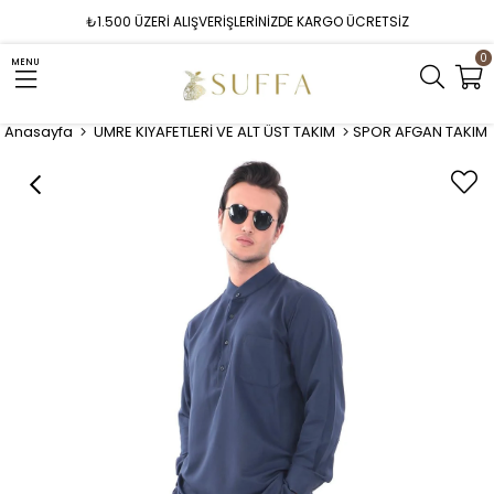
₺1.500 ÜZERİ ALIŞVERİŞLERİNİZDE KARGO ÜCRETSİZ
0
MENU
Anasayfa
UMRE KIYAFETLERİ VE ALT ÜST TAKIM
SPOR AFGAN TAKIM