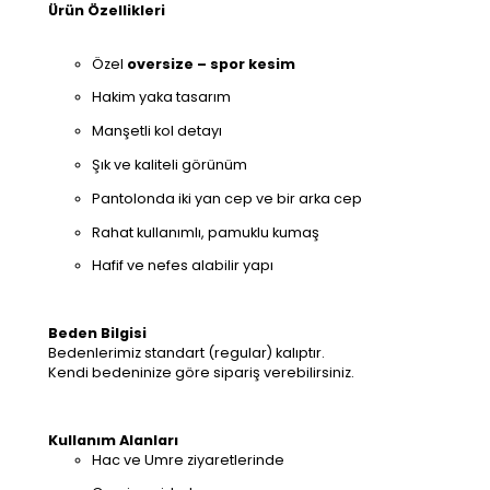
Ürün Özellikleri
Özel
oversize – spor kesim
Hakim yaka tasarım
Manşetli kol detayı
Şık ve kaliteli görünüm
Pantolonda iki yan cep ve bir arka cep
Rahat kullanımlı, pamuklu kumaş
Hafif ve nefes alabilir yapı
Beden Bilgisi
Bedenlerimiz standart (regular) kalıptır.
Kendi bedeninize göre sipariş verebilirsiniz.
Kullanım Alanları
Hac ve Umre ziyaretlerinde