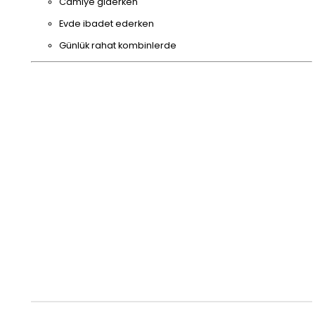
Camiye giderken
Evde ibadet ederken
Günlük rahat kombinlerde