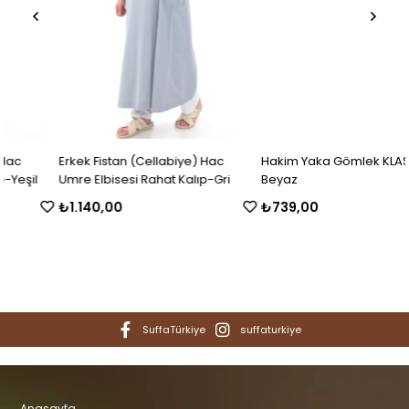
Erkek Fistan (Cellabiye) Hac
Hakim Yaka Gömlek KLASİK-
Umre Elbisesi Rahat Kalıp-Gri
Beyaz
₺1.140,00
₺739,00
SuffaTürkiye
suffaturkiye
Anasayfa