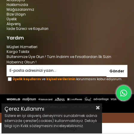
Hakkımızda
Mağazalarımız
Bize Ulaşın
Üyelik
Alışveriş
İade Süreci ve Koşulları
Yardım
Müşteri Hizmetleri
Kargo Takibi
Bültenimize Üye Olun ! Tüm İndirim ve Fırsatlardan İlk Sizin
Haberiniz Olsun !
Gönder
Üyelik koşullarını
ve
kişisel verilerimin
korunmasını kabul ediyorum.
© 2019
suffahac.com
- Tüm Hakları Saklıdır.
Çerez Kullanımı
Sizlere en iyi alışveriş deneyimini sunabilmek adına
Designed by Kerem Can Ünal
sitemizde çerezler(cookies) kullanmaktayız. Detaylı
bilgi için Kvkk sözleşmesini inceleyebilirsiniz.