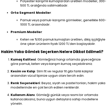
Polyester karışımlı kumaşlardan üretilen modeller, 300-
500 TL aralığında satılmaktadır.
Orta Segment Modeller
:
Pamuk veya pamuk-karışımlı gömlekler, genellikle 600-
1000 TL arasındadır.
Premium Modeller
:
Keten ve %100 pamuk kumaştan üretilen, dikiş işçiliğiyle
öne çıkan ürünlerin fiyatı 1200 TL’den başlayabilir.
Hakim Yaka Gömlek Seçerken Nelere Dikkat Edilmeli?
Kumaş Kalitesi
: Gömleğinizi hangi ortamda giyeceğinize
göre pamuk, keten veya karışım kumaş seçebilirsiniz.
Kesim ve Kalıp
: Slim fit ve regular fit gibi farklı kalıplar
arasından vücut tipinize uygun olanı tercih edin.
Renk Seçenekleri
: Beyaz, siyah ve pastel tonları, hakim yaka
modellerinde en çok tercih edilen renklerdir.
Kullanım Alanı
: Gömleği günlük veya resmi bir ortamda
kullanacaksanız, buna uygun detaylara sahip modellere
yönelin.