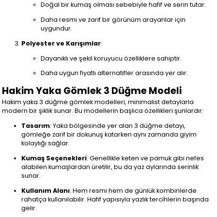
Doğal bir kumaş olması sebebiyle hafif ve serin tutar.
Daha resmi ve zarif bir görünüm arayanlar için
uygundur.
Polyester ve Karışımlar
:
Dayanıklı ve şekil koruyucu özelliklere sahiptir.
Daha uygun fiyatlı alternatifler arasında yer alır.
Hakim Yaka Gömlek 3 Düğme Modeli
Hakim yaka 3 düğme gömlek modelleri, minimalist detaylarla
modern bir şıklık sunar. Bu modellerin başlıca özellikleri şunlardır:
Tasarım
: Yaka bölgesinde yer alan 3 düğme detayı,
gömleğe zarif bir dokunuş katarken aynı zamanda giyim
kolaylığı sağlar.
Kumaş Seçenekleri
: Genellikle keten ve pamuk gibi nefes
alabilen kumaşlardan üretilir, bu da yaz aylarında serinlik
sunar.
Kullanım Alanı
: Hem resmi hem de günlük kombinlerde
rahatça kullanılabilir. Hafif yapısıyla yazlık tercihlerin başında
gelir.