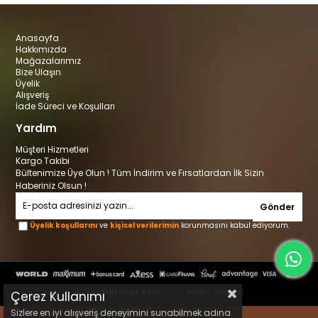
Anasayfa
Hakkımızda
Mağazalarımız
Bize Ulaşın
Üyelik
Alışveriş
İade Süreci ve Koşulları
Yardım
Müşteri Hizmetleri
Kargo Takibi
Bültenimize Üye Olun ! Tüm İndirim ve Fırsatlardan İlk Sizin
Haberiniz Olsun !
Gönder
Üyelik koşullarını
ve
kişisel verilerimin
korunmasını kabul ediyorum.
© 2019
suffahac.com
- Tüm Hakları Saklıdır.
Çerez Kullanımı
Sizlere en iyi alışveriş deneyimini sunabilmek adına
Designed by Kerem Can Ünal