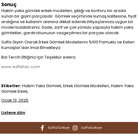
Sonuç
Hakim yaka gömlek erkek modelleri, şıklığı ve konforu bir arada
sunan bir giyim parçasıdır. Gömlek seçiminde kumaş kalitesine, fiyat
aralığına ve kullanım alanına dikkat ederek ihtiyaçlarınıza uygun bir
model bulabilirsiniz. Sade, zarif ve çok yönlülü yapısıyla hakim yaka
gömlekler, gardırobunuzun vazgeçilmez bir parçası olacak.
Suffa Giyim Olarak Erkek Gömlek Modellerini %100 Pamuklu ve Keten
Kumaşlar'dan İmal Etmekteyiz.
Bizi Tercih Ettiğiniz için Teşekkür ederiz.
www.suffahac.com
Etiketler:
Hakim Yaka Gömlek, Erkek Gömlek Modelleri, Hakim Yaka
Gömlek Erkek,
Ocak 13, 2025
Listeye dön
SuffaTürkiye
suffaturkiye