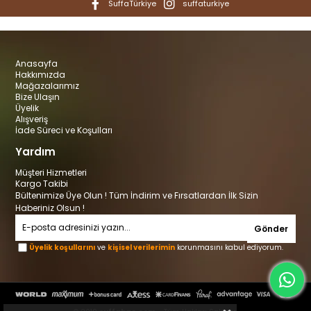
SuffaTürkiye
suffaturkiye
Anasayfa
Hakkımızda
Mağazalarımız
Bize Ulaşın
Üyelik
Alışveriş
İade Süreci ve Koşulları
Yardım
Müşteri Hizmetleri
Kargo Takibi
Bültenimize Üye Olun ! Tüm İndirim ve Fırsatlardan İlk Sizin
Haberiniz Olsun !
Gönder
Üyelik koşullarını
ve
kişisel verilerimin
korunmasını kabul ediyorum.